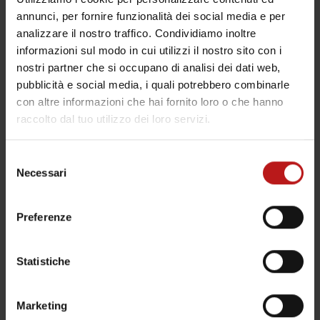
annunci, per fornire funzionalità dei social media e per
vostri dati personali:
analizzare il nostro traffico. Condividiamo inoltre
informazioni sul modo in cui utilizzi il nostro sito con i
Diritto d‘informazione Avete il diritto
nostri partner che si occupano di analisi dei dati web,
di chiedere una conferma del
pubblicità e social media, i quali potrebbero combinarle
trattamento dei dati personali che vi
con altre informazioni che hai fornito loro o che hanno
raccolto dal tuo utilizzo dei loro servizi.
riguardano. In questo caso, avete il
diritto di accedere a questi dati
Selezione
personali e ad altre informazioni, ad
Necessari
del
es. i fini del trattamento, i destinatari
consenso
e la durata prevista della
Preferenze
conservazione o i criteri per la
determinazione della durata.
Statistiche
Diritto di rettifica e completamento
Avete il diritto di chiedere la
Marketing
correzione di dati errati. In