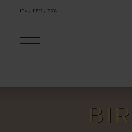
ITA
/
DEU
/
ENG
BI