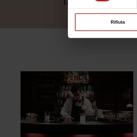
La Biraria sarà apert
Rifiuta