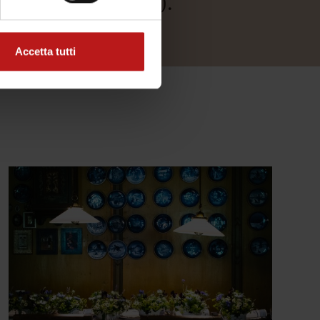
0 (escluso il lunedì).
Accetta tutti