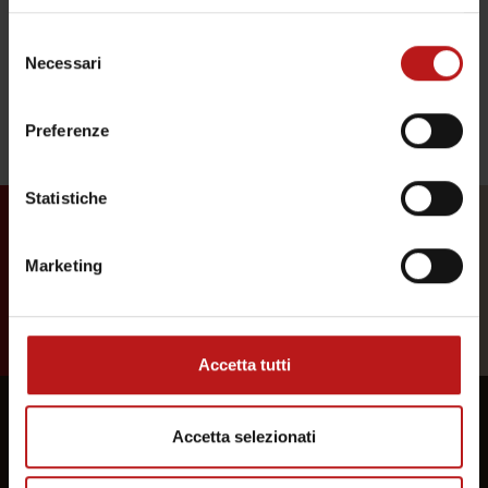
periodicamente.
Selezione
Ultima verifica: 15.10.2025
Necessari
del
consenso
Preferenze
Statistiche
Marketing
Accetta tutti
Accetta selezionati