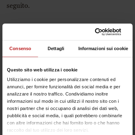
seguito.
Feedback e contatti
Consenso
Dettagli
Informazioni sui cookie
Se riscontri delle barriere o hai
suggerimenti, scrivici a:
info@laperlacorvara.it
Questo sito web utilizza i cookie
Utilizziamo i cookie per personalizzare contenuti ed
annunci, per fornire funzionalità dei social media e per
analizzare il nostro traffico. Condividiamo inoltre
Metodo di valutazione
informazioni sul modo in cui utilizzi il nostro sito con i
nostri partner che si occupano di analisi dei dati web,
Questa dichiarazione è stata redatta
pubblicità e social media, i quali potrebbero combinarle
tramite un’autovalutazione interna. I
con altre informazioni che hai fornito loro o che hanno
controlli vengono effettuati
raccolto dal tuo utilizzo dei loro servizi.