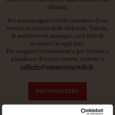
silenzio.
Per accompagnarvi nella creazione di un
evento su misura nelle Dolomiti, Valerie,
la nostra event manager, sarà lieta di
assistervi in ogni fase.
Per maggiori informazioni o per iniziare a
pianificare il vostro evento, scrivete a
valerie@casacosta1956.it
.
PHOTOGALLERY