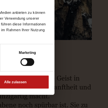
 Medien anbieten zu können
hrer Verwendung unserer
 führen diese Informationen
ie im Rahmen Ihrer Nutzung
Marketing
. Wo der ladinische Geist in
Alle zulassen
leichgewicht aus Sanftheit und
inzigartig macht.
ene noch spürbar ist. Sie zu