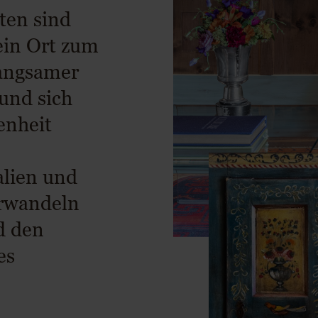
ten sind
ein Ort zum
langsamer
und sich
enheit
alien und
erwandeln
d den
es